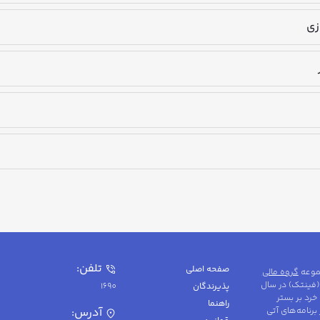
زی
تلفن
:
صفحه اصلی
جموعه
گروه مالی
(فینتک) در سال
پذیرندگان
1690
 خرد بر بستر
راهنما
برنامه‌های آتی
آدرس
: